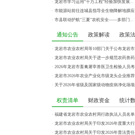
·
龙岩市学习运用“千万工程”经验加快发展...
·
市能源站前往连城县指导全生物降解地膜应..
·
市县联动护航“三夏”农机安全——多部门...
通知公告
政策解读
政策
·
龙岩市农业农村局等10部门关于公布龙岩市2
·
龙岩市农业农村局关于进一步规范农药兽药生
·
2026年龙岩市畜禽屠宰兽医卫生检验人员
·
龙岩市2026年农业产业化市级龙头企业推
·
关于2026年省级及国家级动物疫病净化场
权责清单
财政资金
统计
·
福建省龙岩市农业农村局行政执法人员名单（
·
龙岩市农业农村局关于印发2026年度重大
·
龙岩市农业农村局关于印发2026年普法责